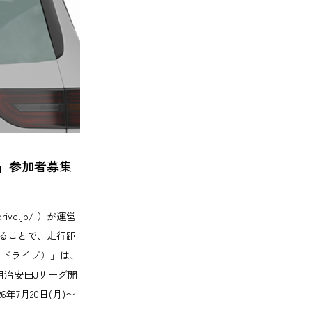
」参加者募集
rive.jp/
）が運営
ることで、走行距
チアドライブ）」は、
7明治安田Jリーグ開
7月20日(月)〜