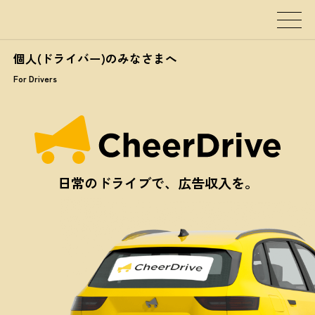
個人(ドライバー)のみなさまへ
For Drivers
日
常
の
ド
ラ
イ
ブ
で
、
広
告
収
入
を
。