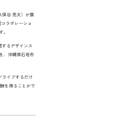
久保谷 亮太）が展
画。同コラボレーショ
す。
に関するデザインス
を、沖縄県石垣市
ドライブするだけ
の報酬を得ることがで