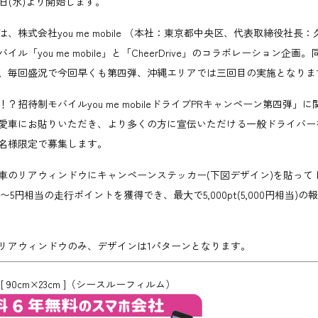
22日(水)より開始します。
株式会社you me mobile （本社：東京都中央区、代表取締役社長：
ル「you me mobile」と「CheerDrive」のコラボレーション企
、毎回盛況で今回早くも第四弾、沖縄エリアでは三回目の実施となりま
招待制モバイルyou me mobileドライブPRキャンペーン第四弾」
愛車にお貼りいただき、より多くの方に宣伝いただける一般ドライバー
0名様限定で募集します。
⾞のリアウィンドウにキャンペーンステッカー(下図デザイン)を貼って
円〜5円相当の⾛⾏ポイントを獲得でき、最⼤で5,000pt(5,000円相当)
リアウィンドウのみ、デザインは1パターンとなります。
0cm×23cm ]
（シースルーフィルム）