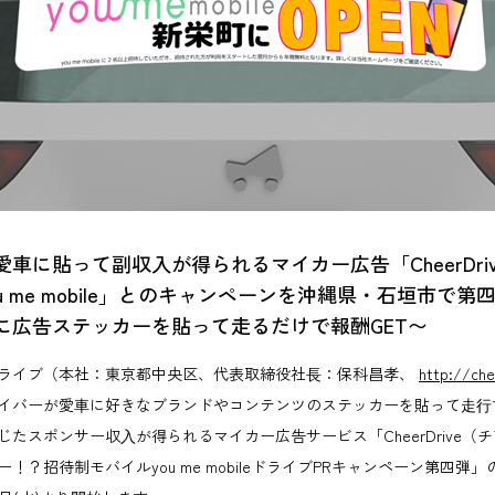
車に貼って副収入が得られるマイカー広告「CheerDri
u me mobile」とのキャンペーンを沖縄県・石垣市で第
に広告ステッカーを貼って走るだけで報酬GET〜
ライブ（本社：東京都中央区、代表取締役社⻑：保科昌孝、
http://che
イバーが愛⾞に好きなブランドやコンテンツのステッカーを貼って⾛⾏
たスポンサー収⼊が得られるマイカー広告サービス「CheerDrive（
！？招待制モバイルyou me mobileドライブPRキャンペーン第四弾