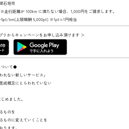
県石垣市
 ※⾛⾏距離が 100km に満たない場合、1,000円をご請求します。
〜5pt/km(上限報酬 5,000pt) ※1pt=1円相当
ive アプリからキャンペーンをお申し込み頂けます ＞
leについて◆
われない新しいサービス」
既成概念にとらわれていない
leをはじめました。
るものを
るものに変えていくことを
おります。