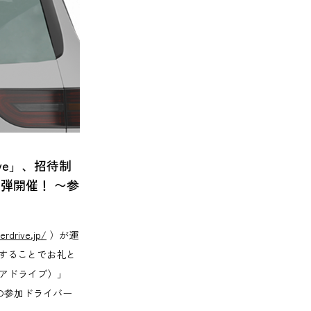
ve」、招待制
四弾開催！ 〜参
erdrive.jp/
）が運
することでお礼と
チアドライブ）」
」の参加ドライバー