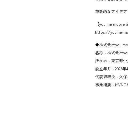
革新的なアイデア
【you me mob
https://youme-mo
◆株式会社you me
名称：株式会社you m
所在地：東京都中央区
設立年月：2023年
代表取締役：久保
事業概要：MVNO事