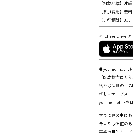
【対象地域】
沖縄
【参加費⽤】
無料
【⾛⾏報酬】
3pt
＜ Cheer Dr
◆you me mobi
「既成概念にとら
私たちは世の中の
新しいサービス
you me mobi
すでに世の中にあ
今よりも価値のあ
事業の目的として