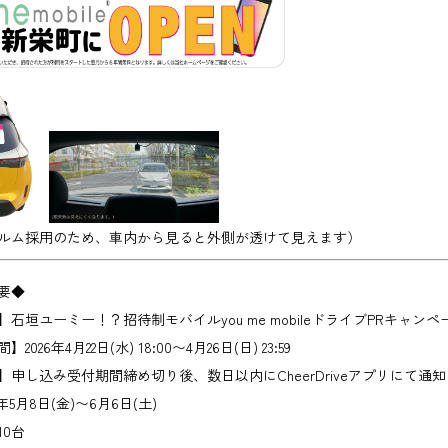
ルム採用のため、車内から見ると外側が透けて見えます）
要◆
】
石垣ユーミー！？招待制モバイルyou me mobileドライブPRキャン
間】
2026年4月22日(水) 18:00〜4月26日(日) 23:59
】
申し込み受付期間締め切り後、数日以内にCheerDriveアプリにて通知
6年5月8日(金)〜6月6日(土)
10台