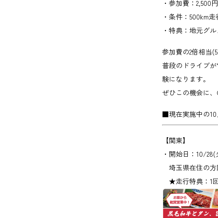
・参加費：2,500円
・条件：500km走
・特典：地元グル
参加費の2倍相当(
普段のドライブが
験になります。
ぜひこの機会に、C
■現在実施中の1
【関東】
・開始日：10/28(
埼玉県在住の方
★走行特典：1回で