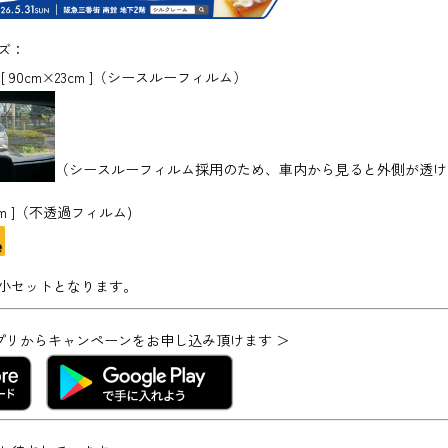
ズ：
 90cm×23cm ]（シースルーフィルム）
（シースルーフィルム採用のため、車内から見ると外側が透け
5cm ]（不透過フィルム)
小セットとなります。
ve アプリからキャンペーンをお申し込み頂けます ＞