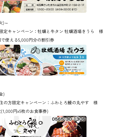
火)～
定キャンペーン：牡蠣と牛タン 牡蠣酒場きうら 様
使える5,000円分の割引券
金)
住の方限定キャンペーン：ふわとろ鰻の丸やす 様
,000円x5枚のお食事券)