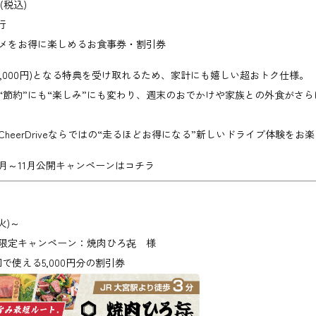
(税込)
行
メをお得に楽しめるお食事券・割引券
5,000円)となる特典を受け取れるため、家計にも嬉しい超おトク仕様。
“節約”にも“楽しみ”にも変わり、週末のおでかけや家族との外食がさ
heerDriveならではの“走るほどお得になる”新しいドライブ体験をお
0月～11月公開キャンペーンはコチラ
火)～
限定キャンペーン：焼肉ひろ㐂 様
使える5,000円分の割引券