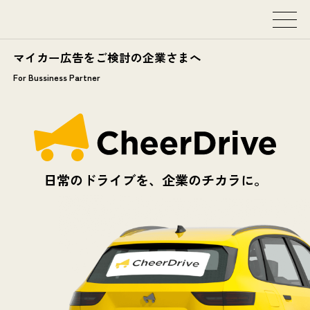
マイカー広告をご検討の企業さまへ
For Bussiness Partner
日
常
の
ド
ラ
イ
ブ
を
、
企
業
の
チ
カ
ラ
に
。