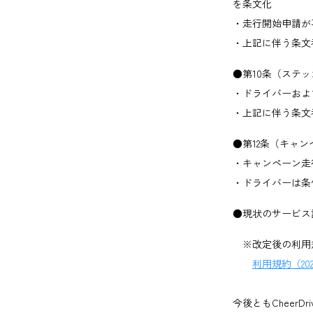
を条文化
・走行開始申請が
・上記に伴う条文
●第10条（ステ
・ドライバーおよ
・上記に伴う条文
●第12条（キャ
・キャンペーン走
・ドライバーは条
●現状のサービス
※改定後の利用
利用規約（20
今後ともCheer