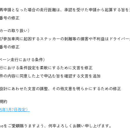
再申請となった場合の走行距離は、承認を受けた申請から起算する旨を
番号の修正
ッカーの取り扱い）
び参加車両に起因するステッカーの剥離等の損害や不利益はドライバー
番号の修正
ンペーン走行における条件）
行における条件設定を柔軟にするために文言を修正
件の内容に同意した上で申込む旨を確認する文言を追加
設計にあわせた文言の調整、その他文意を明らかにするための修正
規約
25年1月7日改定）
Driveをご愛顧賜りますよう、何卒よろしくお願い申し上げます。