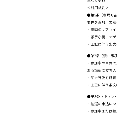
主な変更点：
＜利用規約＞
●第5条（利用可
要件を追加、文意
・車両のリアウイ
・派手な柄、デザ
・上記に伴う条文
●第7条（禁止事
・参加中の車両で
ある場所に立ち入
・禁止行為を確認
・上記に伴う条文
●第8条（キャン
・抽選の申込につ
・参加中または抽