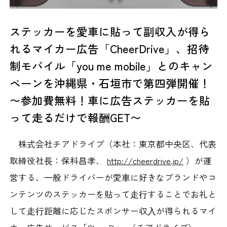
ステッカーを愛車に貼って副収入が得ら
れるマイカー広告「CheerDrive」、招待
制モバイル「you me mobile」とのキャン
ペーンを沖縄県・石垣市で第四弾開催！
〜参加費無料！車に広告ステッカーを貼
って走るだけで報酬GET〜
株式会社チアドライブ（本社：東京都中央区、代表
取締役社⻑：保科昌孝、
http://cheerdrive.jp/
）が運
営する、⼀般ドライバーが愛⾞に好きなブランドやコ
ンテンツのステッカーを貼って⾛⾏することでお礼と
して⾛⾏距離に応じたスポンサー収⼊が得られるマイ