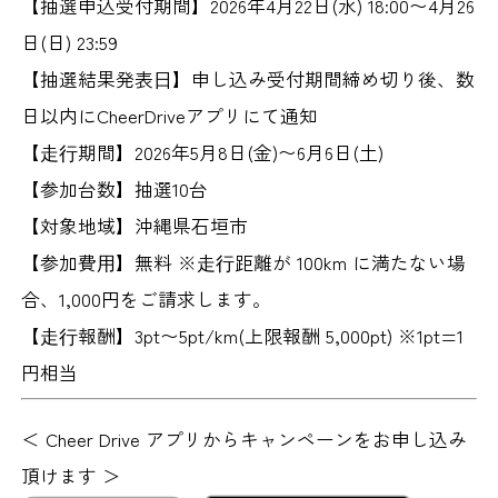
【抽選申込受付期間】
2026年4月22日(水) 18:00〜4月26
日(日) 23:59
【抽選結果発表⽇】
申し込み受付期間締め切り後、数
日以内にCheerDriveアプリにて通知
【⾛⾏期間】
2026年5月8日(金)〜6月6日(土)
【参加台数】
抽選10台
【対象地域】
沖縄県石垣市
【参加費⽤】
無料 ※⾛⾏距離が 100km に満たない場
合、1,000円をご請求します。
【⾛⾏報酬】
3pt〜5pt/km(上限報酬 5,000pt) ※1pt=1
円相当
＜ Cheer Drive アプリからキャンペーンをお申し込み
頂けます ＞